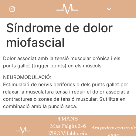
Síndrome de dolor
miofascial
Dolor associat amb la tensió muscular crònica i els
punts gallet (trigger points) en els músculs.
NEUROMODULACIÓ:
Estimulació de nervis perifèrics o dels punts gallet per
relaxar la musculatura tensa i reduir el dolor associat a
contractures o zones de tensió muscular. S’utilitza en
combinació amb la punció seca.
4 MANS
Mas Falgàs 2-6
Ara podem construir
17180 Vilablareix
junts