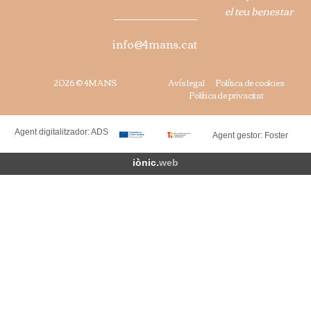
el teu benestar
info@4mans.cat
2026 © 4MANS
Avís legal
Política de cookies
Política de privacitat
Agent digitalitzador: ADS
Agent gestor: Foster
iònic.
web