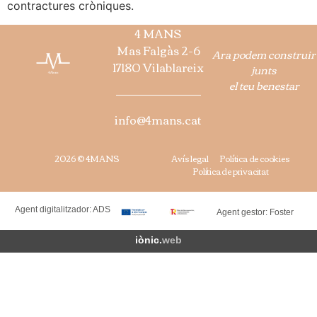
contractures cròniques.
4 MANS
Mas Falgàs 2-6
Ara podem construir
17180 Vilablareix
junts
el teu benestar
info@4mans.cat
2026 © 4MANS
Avís legal
Política de cookies
Política de privacitat
Agent digitalitzador: ADS
Agent gestor: Foster
iònic.
web