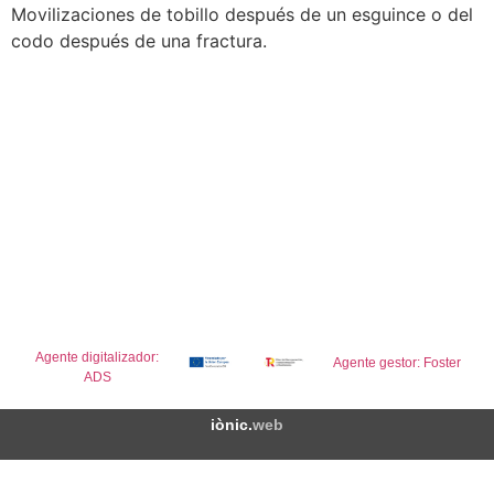
Movilizaciones de tobillo después de un esguince o del
codo después de una fractura.
4 MANOS
Mas Falgàs 2-6
Ahora podemos
construir juntos
17180 Vilablareix
tu bienestar
info@4mans.cat
2026 © 4MANS
Aviso legal
Política de cookies
Política de privacidad
Agente digitalizador:
Agente gestor: Foster
ADS
iònic.
web