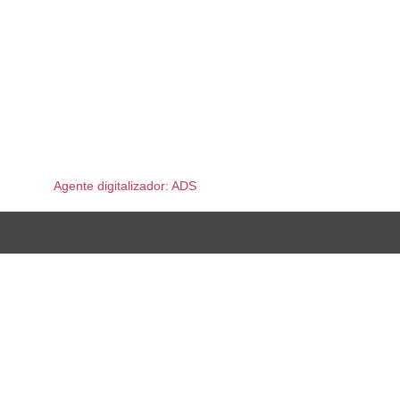
17180 Vilablareix
info@4mans.cat
Agente digitalizador: ADS