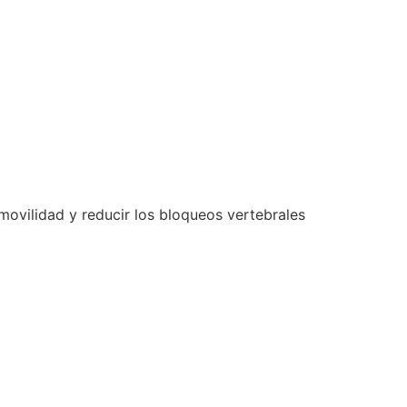
ontacto
ES
 movilidad y reducir los bloqueos vertebrales
Ahora podemos construir juntos
tu bienestar