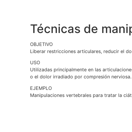
Inicio
Profesio
Técnicas de mani
OBJETIVO
Liberar restricciones articulares, reducir el d
USO
Utilizadas principalmente en las articulacion
o el dolor irradiado por compresión nerviosa.
EJEMPLO
Manipulaciones vertebrales para tratar la ciát
4 MANOS
Mas Falgàs 2-6