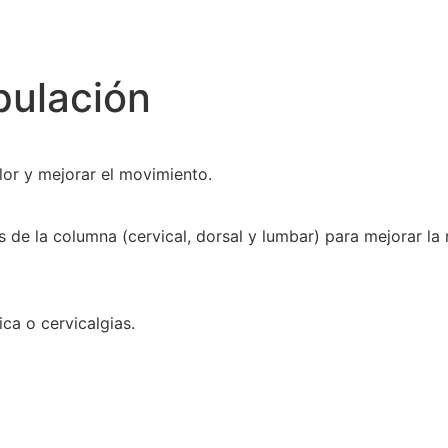
nales
Especialidades
Tratamientos
C
pulación
olor y mejorar el movimiento.
es de la columna (cervical, dorsal y lumbar) para mejorar la
ica o cervicalgias.