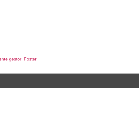
so legal
Política de cookies
Política de privacidad
nte gestor: Foster