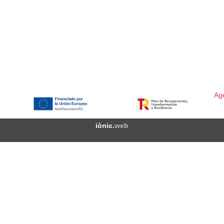
2026 © 4MANS
Avi
Age
iònic.
web